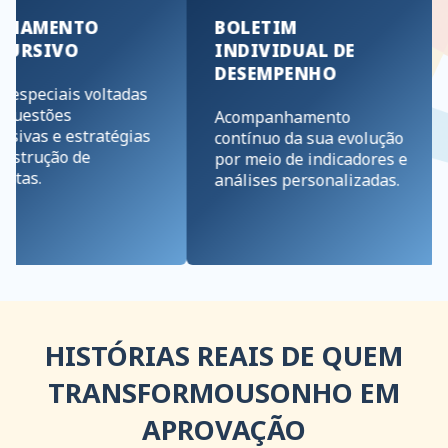
ENTO
BOLETIM
MON
IVO
INDIVIDUAL DE
ESP
DESEMPENHO
iais voltadas
Supo
ões
Físic
Acompanhamento
e estratégias
para 
contínuo da sua evolução
ão de
princ
por meio de indicadores e
análises personalizadas.
HISTÓRIAS REAIS DE QUEM
TRANSFORMOU
SONHO EM
APROVAÇÃO