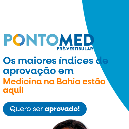
Os maiores índices de
aprovação em
Medicina na Bahia estão
aqui!
Quero ser
aprovado!